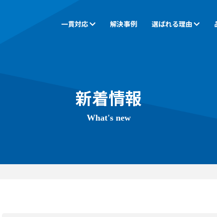
一貫対応
解決事例
選ばれる理由
CAM
ご挨拶
同時五軸加工
会社概要
ゲンバのちから
小物・中物加工
アクセス
設備一覧
大物・長
新着情報
What's new