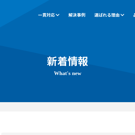
一貫対応
解決事例
選ばれる理由
CAM
ご挨拶
同時五軸加工
会社概要
ゲンバのちから
小物・中物加工
アクセス
設備一覧
大物・長
新着情報
What's new