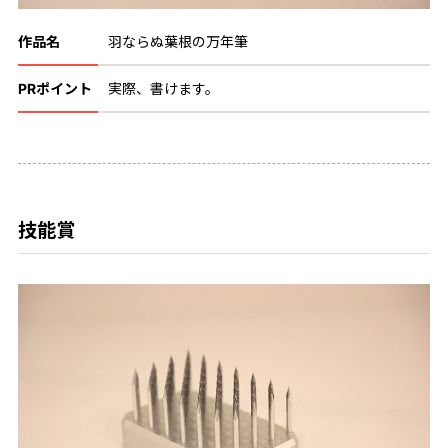
作品名
羽ならぬ葉根の万年筆
PRポイント
実際、書けます。
技能賞